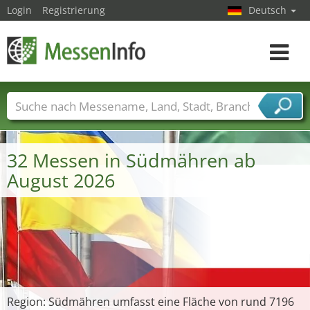
Login
Registrierung
Deutsch
Toggle
navigat
Messenamen
Länder
Städte
Branchen
Dienstleisterbranchen
32 Messen in Südmähren ab
August 2026
Region: Südmähren umfasst eine Fläche von rund 7196