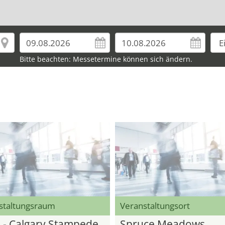
Bitte beachten: Messetermine können sich ändern.
staltungsraum
Veranstaltungsort
- Calgary Stampede
Spruce Meadows