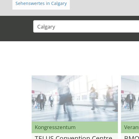
Sehenswertes in Calgary
Kongresszentum
Veran
TELUS Convention Centre
BMO 