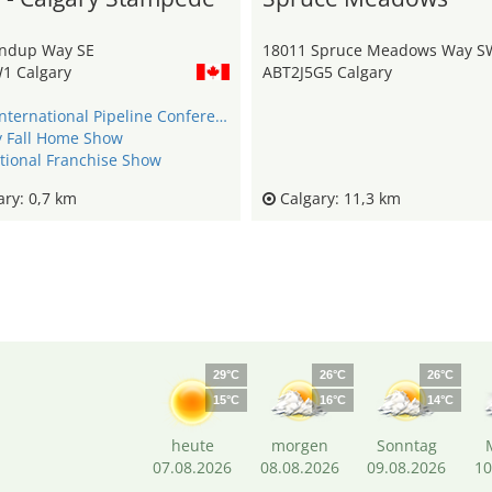
ndup Way SE
18011 Spruce Meadows Way S
1 Calgary
ABT2J5G5 Calgary
IPCE - International Pipeline Conference & Expo
y Fall Home Show
tional Franchise Show
ry: 0,7 km
Calgary: 11,3 km
29°C
26°C
26°C
15°C
16°C
14°C
heute
morgen
Sonntag
07.08.2026
08.08.2026
09.08.2026
10