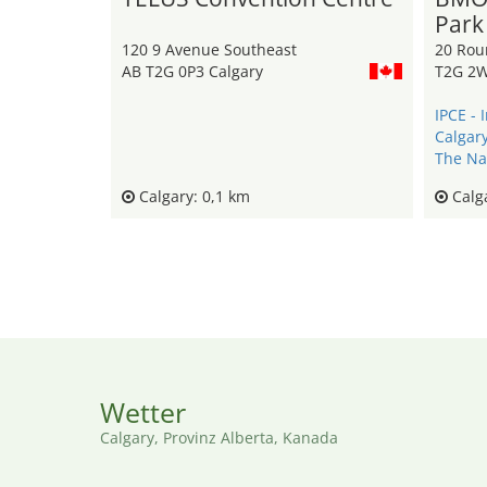
Park
120 9 Avenue Southeast
20 Rou
AB T2G 0P3 Calgary
T2G 2W
Calgar
The Na
Calgary: 0,1 km
Calga
Wetter
Calgary, Provinz Alberta, Kanada