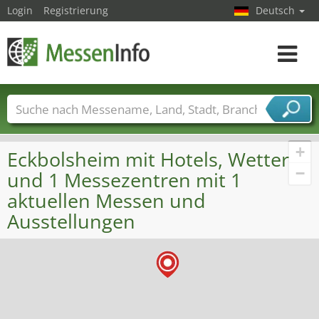
Login
Registrierung
Deutsch
Toggle
navigat
Messenamen
Länder
Städte
Branchen
Dienstleisterbranchen
+
Eckbolsheim mit Hotels, Wetter
−
und 1 Messezentren mit 1
aktuellen Messen und
Ausstellungen