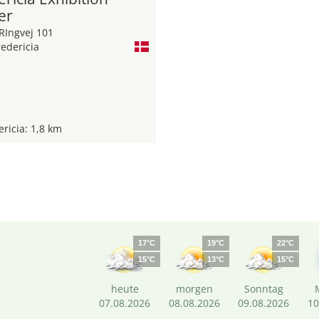
er
RIngvej 101
edericia
ricia: 1,8 km
17°C
19°C
22°C
15°C
13°C
15°C
heute
morgen
Sonntag
07.08.2026
08.08.2026
09.08.2026
10