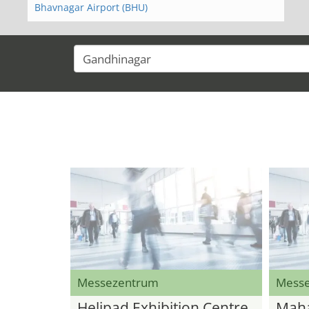
Bhavnagar Airport (BHU)
Messezentrum
Mess
Helipad Exhibition Centre
Mah