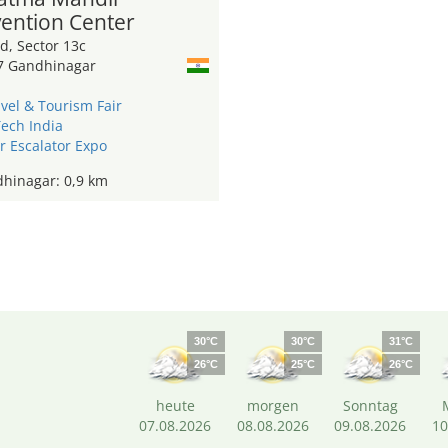
ention Center
d, Sector 13c
7 Gandhinagar
vel & Tourism Fair
Tech India
r Escalator Expo
hinagar: 0,9 km
30°C
30°C
31°C
26°C
25°C
26°C
heute
morgen
Sonntag
07.08.2026
08.08.2026
09.08.2026
10