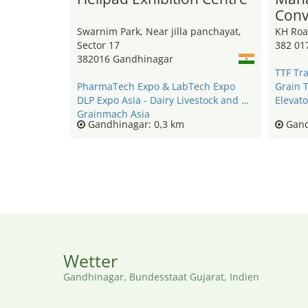
Conv
Swarnim Park, Near jilla panchayat,
KH Roa
Sector 17
382 01
382016 Gandhinagar
TTF Tra
PharmaTech Expo & LabTech Expo
Grain 
DLP Expo Asia - Dairy Livestock and Poultry Expo
Elevato
Grainmach Asia
Gandhinagar: 0,3 km
Gand
Wetter
Gandhinagar, Bundesstaat Gujarat, Indien