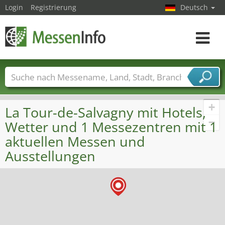
Login
Registrierung
Deutsch
Toggle
navigat
Messenamen
Länder
Städte
Branchen
Dienstleisterbranchen
+
La Tour-de-Salvagny mit Hotels,
−
Wetter und 1 Messezentren mit 1
aktuellen Messen und
Ausstellungen