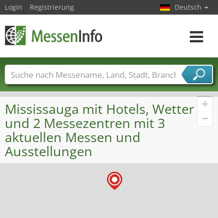
Login
Registrierung
Deutsch
Toggle
navigat
Messenamen
Länder
Städte
Branchen
Dienstleisterbranchen
+
Mississauga mit Hotels, Wetter
−
und 2 Messezentren mit 3
aktuellen Messen und
Ausstellungen