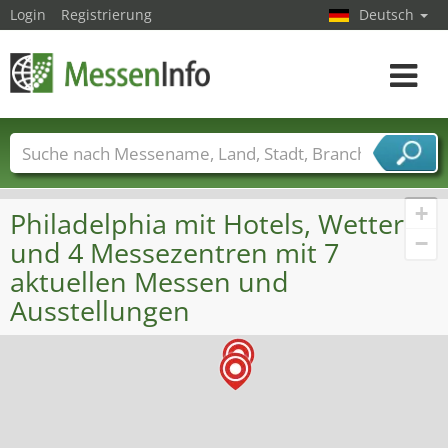
Login
Registrierung
Deutsch
Toggle
navigat
Messenamen
Länder
Städte
Branchen
Dienstleisterbranchen
+
Philadelphia mit Hotels, Wetter
−
und 4 Messezentren mit 7
aktuellen Messen und
Ausstellungen