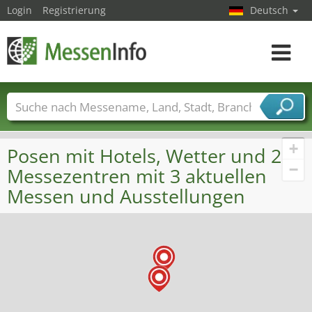
Login
Registrierung
Deutsch
Toggle
navigat
Messenamen
Länder
Städte
Branchen
Dienstleisterbranchen
+
Posen mit Hotels, Wetter und 2
−
Messezentren mit 3 aktuellen
Messen und Ausstellungen