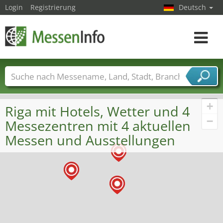
Login
Registrierung
Deutsch
Toggle
navigat
Messenamen
Länder
Städte
Branchen
Dienstleisterbranchen
+
Riga mit Hotels, Wetter und 4
−
Messezentren mit 4 aktuellen
Messen und Ausstellungen