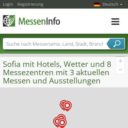
Login
Registrierung
Deutsch
Toggle
navigat
Messenamen
Länder
Städte
Branchen
Dienstleisterbranchen
+
Sofia mit Hotels, Wetter und 8
−
Messezentren mit 3 aktuellen
Messen und Ausstellungen