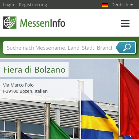
Login
Registrierung
Deutsch
Toggle
navigat
Messenamen
Länder
Städte
Branchen
Dienstleisterbranchen
Fiera di Bolzano
Via Marco Polo
I-39100 Bozen, Italien