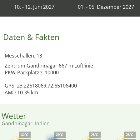
10. - 12. Juni 2027
01. - 05. Dezember 2027
Daten & Fakten
Messehallen: 13
Zentrum Gandhinagar 667 m Luftlinie
PKW-Parkplätze: 10000
GPS: 23.22618069,72.65106400
AMD 10.35 km
Wetter
Gandhinagar, Indien
32°C
29°C
28°C
28°C