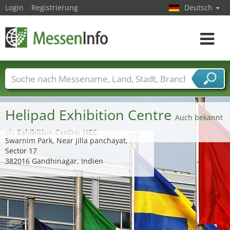
Login
Registrierung
Deutsch
Toggle
navigat
Messenamen
Länder
Städte
Branchen
Dienstleisterbranchen
Helipad Exhibition Centre
Auch bekannt
als
Exhibition Centre; HEC
Swarnim Park, Near jilla panchayat,
Sector 17
382016 Gandhinagar, Indien