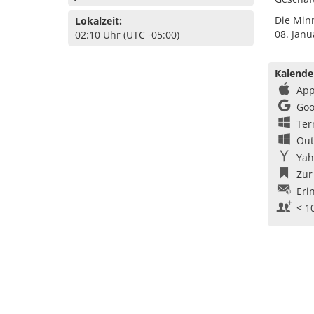
Die Min
Lokalzeit:
08. Janu
02:10 Uhr (UTC -05:00)
Kalende
App
Goo
Ter
Out
Yah
Zur
Eri
< 1