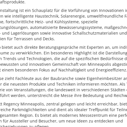
aftsprodukte.
nstaltung ist ein Schauplatz für die Vorführung von Innovationen i
n wie intelligente Haustechnik, Solarenergie, umweltfreundliche 
e, fortschrittliche Heiz- und Kühlsysteme, spezielle
tungslösungen, automatisierte Bewässerungssysteme, maßgeschn
- und Lagerlösungen sowie innovative Schallschutzmaterialien und
ien für Terrassen und Decks.
 bietet auch direkte Beratungsgespräche mit Experten an, um indi
me zu verwirklichen. Ein besonderes Highlight ist die Darstellun
 Trends und Technologien, die auf die spezifischen Bedürfnisse d
ewussten und innovativen Gemeinschaft von Minneapolis abgest
t einem besonderen Fokus auf Nachhaltigkeit und Energieeffizienz
se zieht Fachleute aus der Baubranche sowie Eigenheimbesitzer an
er die neuesten Produkte und Techniken informieren möchten. Als 
rie von Veranstaltungen, die landesweit in verschiedenen Städten
shome2
führt werden, unterstreicht die Messe ihre Bedeutung und Reichw
t Regency Minneapolis, zentral gelegen und leicht erreichbar, biet
iche Parkmöglichkeiten und dient als idealer Treffpunkt für Teil
 gesamten Region. Es bietet als modernes Messezentrum eine perf
rm für Aussteller und Besucher, um neue Ideen zu entdecken und
tsbeziehungen zu pflegen.