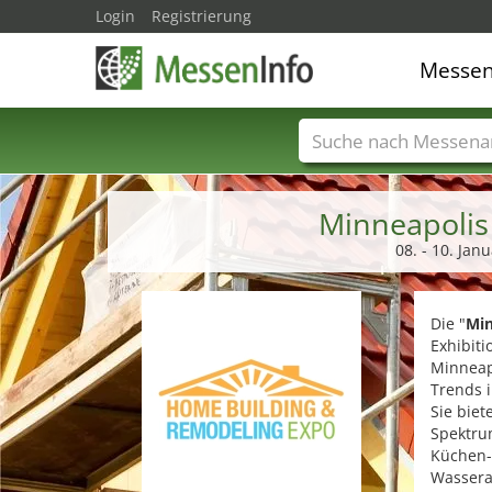
Login
Registrierung
Messe
Messenamen
Län
Minneapolis
08. - 10. Ja
Die "
Min
Exhibiti
Minneapo
Trends 
Sie biet
Spektru
Küchen-
Wassera