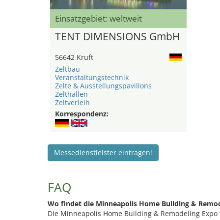
Einsatzgebiet: weltweit
TENT DIMENSIONS GmbH
56642 Kruft
Zeltbau
Veranstaltungstechnik
Zelte & Ausstellungspavillons
Zelthallen
Zeltverleih
Korrespondenz:
Messedienstleister eintragen!
FAQ
Wo findet die Minneapolis Home Building & Remod
Die Minneapolis Home Building & Remodeling Expo f