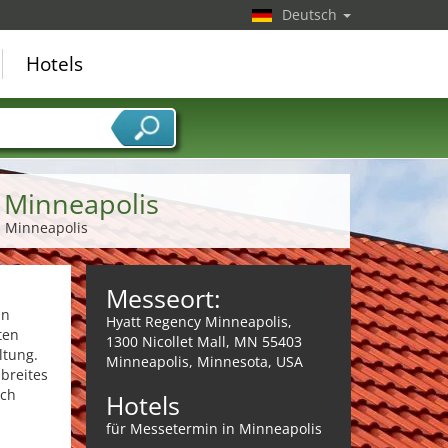
Deutsch
Hotels
 Minneapolis
n Minneapolis
Messeort:
in
Hyatt Regency Minneapolis,
ten
1300 Nicollet Mall, MN 55403
ltung.
Minneapolis, Minnesota, USA
breites
ich
Hotels
für Messetermin in Minneapolis