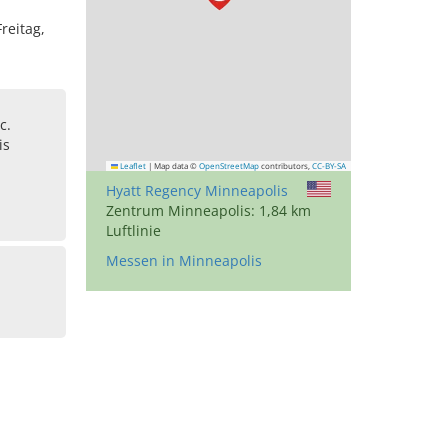
reitag,
c.
is
Leaflet
|
Map data ©
OpenStreetMap
contributors,
CC-BY-SA
Hyatt Regency Minneapolis
Zentrum Minneapolis: 1,84 km
Luftlinie
Messen in Minneapolis