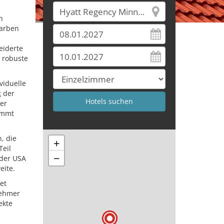
n
Farben
eiderte
 robuste
viduelle
g der
er
immt
.
, die
+
Teil
−
 der USA
eite.
et
nehmer
ekte