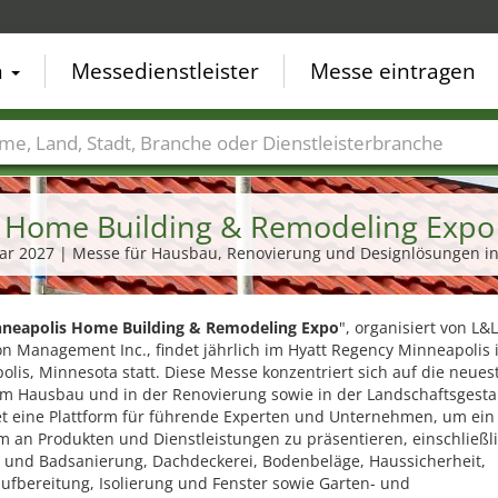
n
Messedienstleister
Messe eintragen
der
Städte
Branchen
Dienstleisterbranchen
 Home Building & Remodeling Expo
nuar 2027 | Messe für Hausbau, Renovierung und Designlösungen i
neapolis Home Building & Remodeling Expo
", organisiert von L&L
on Management Inc., findet jährlich im Hyatt Regency Minneapolis 
lis, Minnesota statt. Diese Messe konzentriert sich auf die neues
im Hausbau und in der Renovierung sowie in der Landschaftsgesta
et eine Plattform für führende Experten und Unternehmen, um ein 
m an Produkten und Dienstleistungen zu präsentieren, einschließl
 und Badsanierung, Dachdeckerei, Bodenbeläge, Haussicherheit,
ufbereitung, Isolierung und Fenster sowie Garten- und