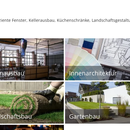
iziente Fenster, Kellerausbau, Küchenschränke, Landschaftsgestal
enausbau
Innenarchitektur
schaftsbau
Gartenbau