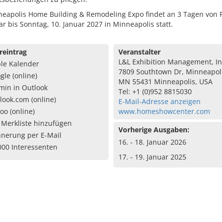
neapolis Home Building & Remodeling Expo findet an 3 Tagen von F
ar bis Sonntag, 10. Januar 2027 in Minneapolis statt.
reintrag
Veranstalter
L&L Exhibition Management, In
le Kalender
7809 Southtown Dr, Minneapol
gle (online)
MN 55431 Minneapolis, USA
min in Outlook
Tel: +1 (0)952 8815030
look.com (online)
E-Mail-Adresse anzeigen
oo (online)
www.homeshowcenter.com
 Merkliste hinzufügen
Vorherige Ausgaben:
nnerung per E-Mail
16. - 18. Januar 2026
000 Interessenten
17. - 19. Januar 2025