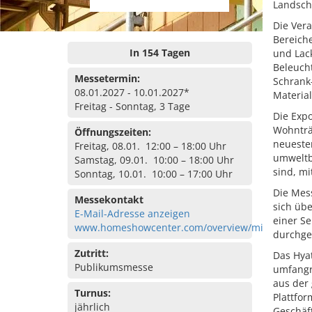
Landsch
Die Vera
Bereiche
In 154 Tagen
und Lack
Beleuch
Messetermin:
Schrank
08.01.2027 - 10.01.2027*
Material
Freitag - Sonntag, 3 Tage
Die Expo
Wohnträu
Öffnungszeiten:
neuesten
Freitag, 08.01. 12:00 – 18:00 Uhr
umweltb
Samstag, 09.01. 10:00 – 18:00 Uhr
sind, mi
Sonntag, 10.01. 10:00 – 17:00 Uhr
Die Mes
Messekontakt
sich üb
E-Mail-Adresse anzeigen
einer Se
www.homeshowcenter.com/overview/minneapoli
durchge
Zutritt:
Das Hyat
Publikumsmesse
umfangre
aus der
Turnus:
Plattfo
jährlich
Geschäf