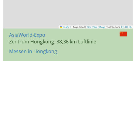
Leaflet
|
Map data ©
OpenStreetMap
contributors,
CC-BY-SA
AsiaWorld-Expo
Zentrum Hongkong: 38,36 km Luftlinie
Messen in Hongkong