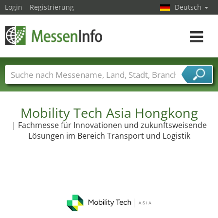
Login
Registrierung
Deutsch
Toggle
navigat
Messenamen
Länder
Städte
Branchen
Dienstleisterbranchen
Mobility Tech Asia Hongkong
| Fachmesse für Innovationen und zukunftsweisende
Lösungen im Bereich Transport und Logistik