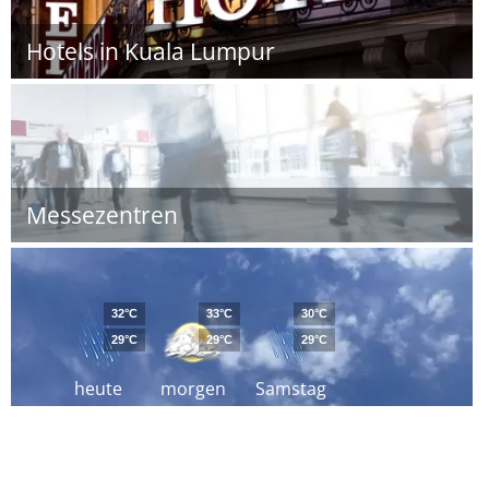
Hotels in Kuala Lumpur
Messezentren
32°C
33°C
30°C
29°C
29°C
29°C
heute
morgen
Samstag