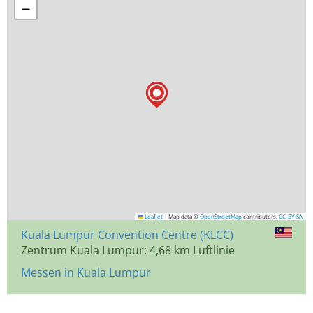
−
Leaflet
|
Map data ©
OpenStreetMap
contributors,
CC-BY-SA
Kuala Lumpur Convention Centre (KLCC)
Zentrum Kuala Lumpur: 4,68 km Luftlinie
Messen in Kuala Lumpur