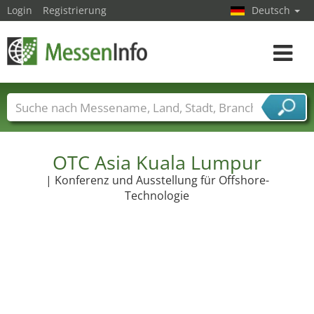
Login
Registrierung
Deutsch
Toggle
navigat
Messenamen
Länder
Städte
Branchen
Dienstleisterbranchen
OTC Asia Kuala Lumpur
| Konferenz und Ausstellung für Offshore-
Technologie