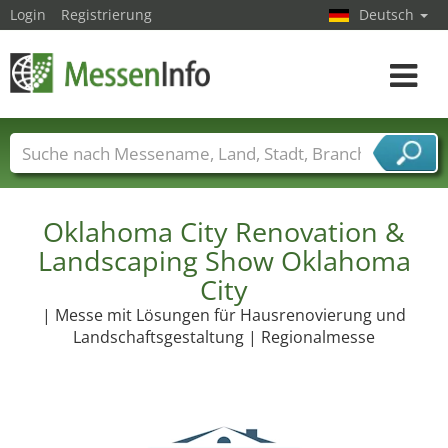
Login
Registrierung
Deutsch
Toggle
navigat
Messenamen
Länder
Städte
Branchen
Dienstleisterbranchen
Oklahoma City Renovation &
Landscaping Show Oklahoma
City
| Messe mit Lösungen für Hausrenovierung und
Landschaftsgestaltung | Regionalmesse