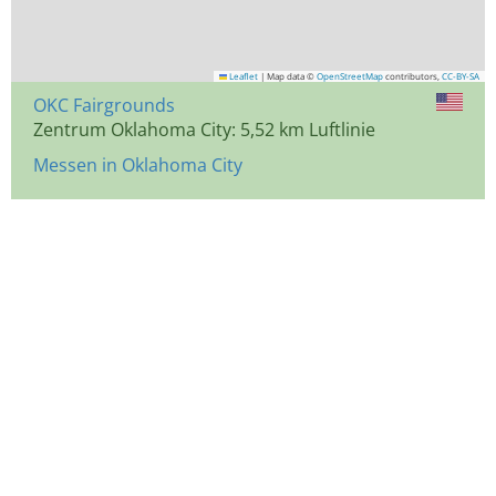
Leaflet
|
Map data ©
OpenStreetMap
contributors,
CC-BY-SA
OKC Fairgrounds
Zentrum Oklahoma City: 5,52 km Luftlinie
Messen in Oklahoma City