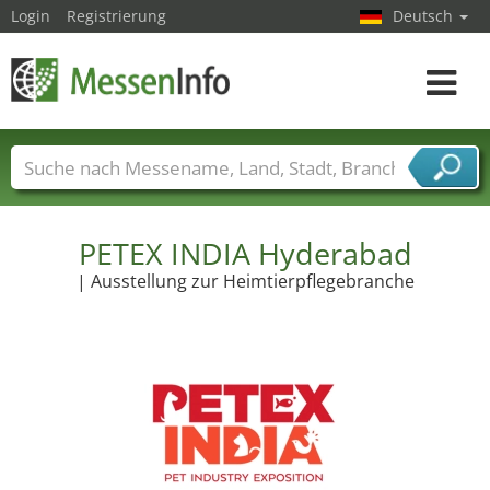
Login
Registrierung
Deutsch
Toggle
navigat
Messenamen
Länder
Städte
Branchen
Dienstleisterbranchen
PETEX INDIA Hyderabad
| Ausstellung zur Heimtierpflegebranche