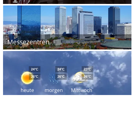
Messezentren
24°C
24°C
23°C
26°C
26°C
26°C
heute
morgen
Mittwoch