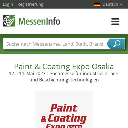
Login
Registrierung
Deutsch
Toggle
navigat
Messenamen
Länder
Städte
Branchen
Dienstleisterbranchen
Paint & Coating Expo Osaka
12. - 14. Mai 2027 | Fachmesse für industrielle Lack-
und Beschichtungstechnologien