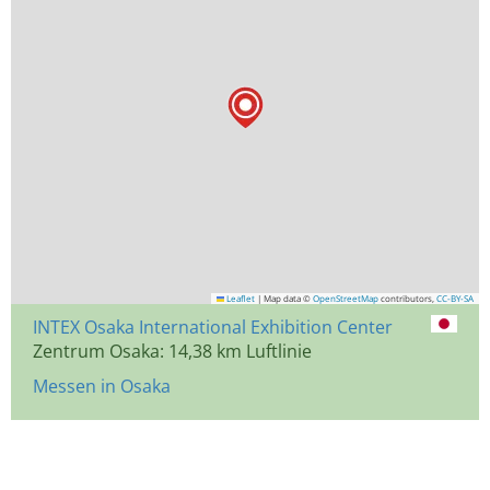
Leaflet
|
Map data ©
OpenStreetMap
contributors,
CC-BY-SA
INTEX Osaka International Exhibition Center
Zentrum Osaka: 14,38 km Luftlinie
Messen in Osaka