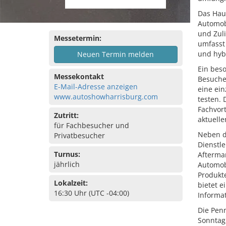
Das Hau
Automobi
und Zuli
Messetermin:
umfasst
und hybr
Neuen Termin melden
Ein beso
Messekontakt
Besuche
E-Mail-Adresse anzeigen
eine ein
www.autoshowharrisburg.com
testen.
Fachvort
Zutritt:
aktuell
für Fachbesucher und
Neben d
Privatbesucher
Dienstl
Turnus:
Afterma
jährlich
Automobi
Produkte
Lokalzeit:
bietet e
16:30 Uhr (UTC -04:00)
Informa
Die Penn
Sonntag,