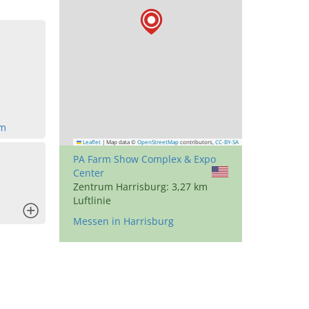
om
Leaflet
|
Map data ©
OpenStreetMap
contributors,
CC-BY-SA
PA Farm Show Complex & Expo
Center
Zentrum Harrisburg: 3,27 km
Luftlinie
x
Messen in Harrisburg