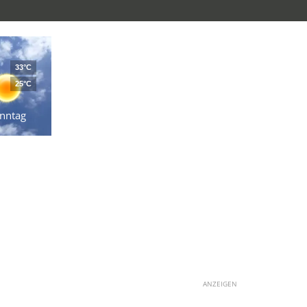
33°C
25°C
nntag
ANZEIGEN