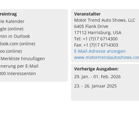
reintrag
Veranstalter
Motor Trend Auto Shows, LLC
le Kalender
6405 Flank Drive
gle (online)
17112 Harrisburg, USA
min in Outlook
Tel: +1 (7)17 6714300
look.com (online)
Fax: +1 (7)17 6714303
oo (online)
E-Mail-Adresse anzeigen
www.motortrendautoshows.c
 Merkliste hinzufügen
nnerung per E-Mail
Vorherige Ausgaben:
000 Interessenten
29. Jan. - 01. Feb. 2026
23. - 26. Januar 2025