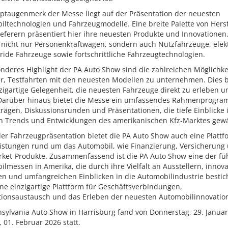
ptaugenmerk der Messe liegt auf der Präsentation der neuesten
ltechnologien und Fahrzeugmodelle. Eine breite Palette von Herst
eferern präsentiert hier ihre neuesten Produkte und Innovationen.
 nicht nur Personenkraftwagen, sondern auch Nutzfahrzeuge, elek
ide Fahrzeuge sowie fortschrittliche Fahrzeugtechnologien.
nderes Highlight der PA Auto Show sind die zahlreichen Möglichke
r, Testfahrten mit den neuesten Modellen zu unternehmen. Dies b
zigartige Gelegenheit, die neuesten Fahrzeuge direkt zu erleben u
 Darüber hinaus bietet die Messe ein umfassendes Rahmenprogra
rägen, Diskussionsrunden und Präsentationen, die tiefe Einblicke 
en Trends und Entwicklungen des amerikanischen Kfz-Marktes gew
er Fahrzeugpräsentation bietet die PA Auto Show auch eine Plattf
eistungen rund um das Automobil, wie Finanzierung, Versicherung
rket-Produkte. Zusammenfassend ist die PA Auto Show eine der f
lmessen in Amerika, die durch ihre Vielfalt an Ausstellern, innova
n und umfangreichen Einblicken in die Automobilindustrie bestich
ine einzigartige Plattform für Geschäftsverbindungen,
tionsaustausch und das Erleben der neuesten Automobilinnovatio
sylvania Auto Show in Harrisburg fand von Donnerstag, 29. Januar
 01. Februar 2026 statt.