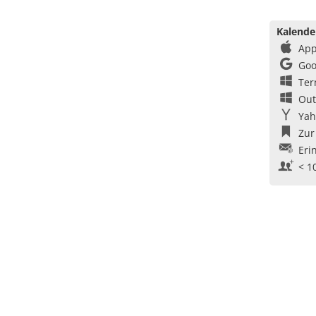
Kalende
App
Goo
Ter
Out
Yah
Zur
Eri
< 1