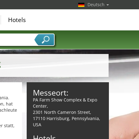
Deutsch
Hotels
g
Messeort:
ania.
PA Farm Show Complex & Expo
n, hat
Center,
Fachleute
2301 North Cameron Street,
17110 Harrisburg, Pennsylvania,
USA
 statt,
Hotels