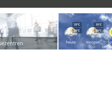
33°C
33°C
25°C
25°C
heute
morgen
So
sezentren