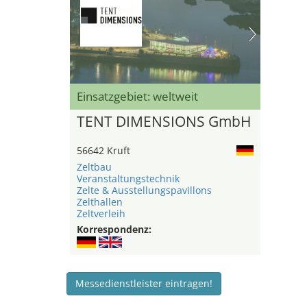
Einsatzgebiet: weltweit
TENT DIMENSIONS GmbH
56642 Kruft
Zeltbau
Veranstaltungstechnik
Zelte & Ausstellungspavillons
Zelthallen
Zeltverleih
Korrespondenz:
Messedienstleister eintragen!