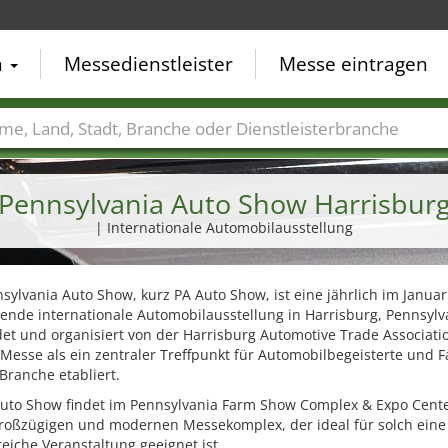
n
Messedienstleister
Messe eintragen
der
Städte
Branchen
Dienstleisterbranchen
Pennsylvania Auto Show Harrisbur
| Internationale Automobilausstellung
sylvania Auto Show, kurz PA Auto Show, ist eine jährlich im Januar
dende internationale Automobilausstellung in Harrisburg, Pennsylv
t und organisiert von der Harrisburg Automotive Trade Associatio
 Messe als ein zentraler Treffpunkt für Automobilbegeisterte und 
Branche etabliert.
Auto Show findet im Pennsylvania Farm Show Complex & Expo Center
roßzügigen und modernen Messekomplex, der ideal für solch eine
iche Veranstaltung geeignet ist.