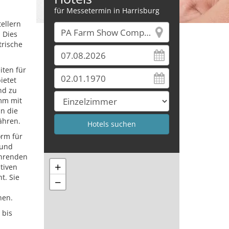
für Messetermin in Harrisburg
ellern
 Dies
trische
iten für
ietet
nd zu
mm mit
in die
ähren.
orm für
 und
ührenden
+
tiven
t. Sie
−
nen.
 bis