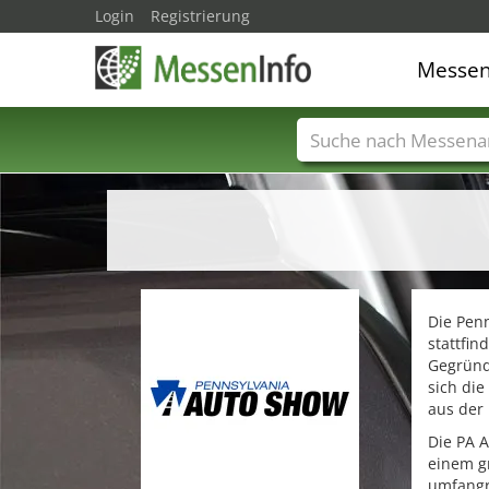
Login
Registrierung
Messe
Messenamen
Län
Die Penn
stattfin
Gegründe
sich die
aus der 
Die PA 
einem g
umfangre