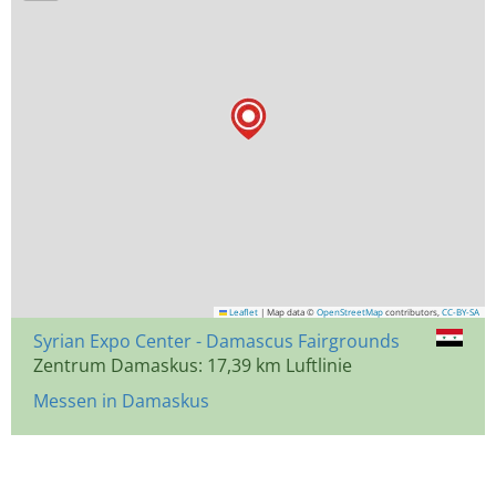
Leaflet
|
Map data ©
OpenStreetMap
contributors,
CC-BY-SA
Syrian Expo Center - Damascus Fairgrounds
Zentrum Damaskus: 17,39 km Luftlinie
Messen in Damaskus