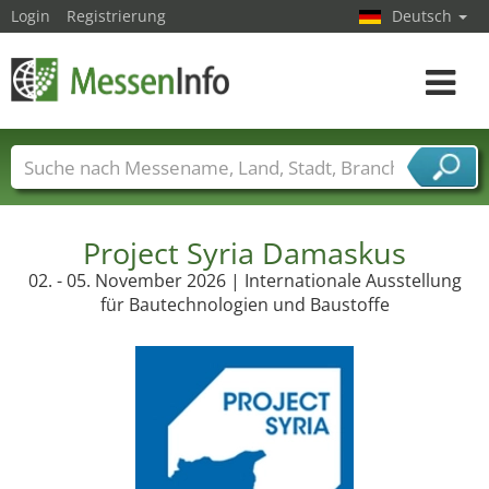
Login
Registrierung
Deutsch
Toggle
navigat
Messenamen
Länder
Städte
Branchen
Dienstleisterbranchen
Project Syria Damaskus
02. - 05. November 2026 | Internationale Ausstellung
für Bautechnologien und Baustoffe