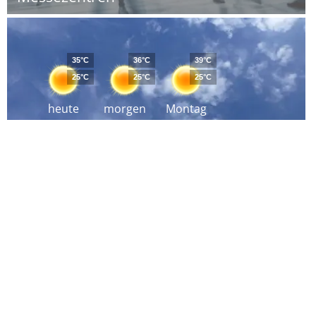
35°C
36°C
39°C
25°C
25°C
25°C
heute
morgen
Montag