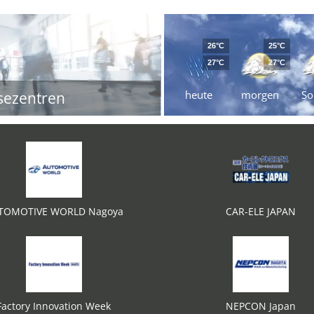
26°C
25°C
27°C
27°C
heute
morgen
So
sezentren
TOMOTIVE WORLD Nagoya
CAR-ELE JAPAN
Factory Innovation Week
NEPCON Japan