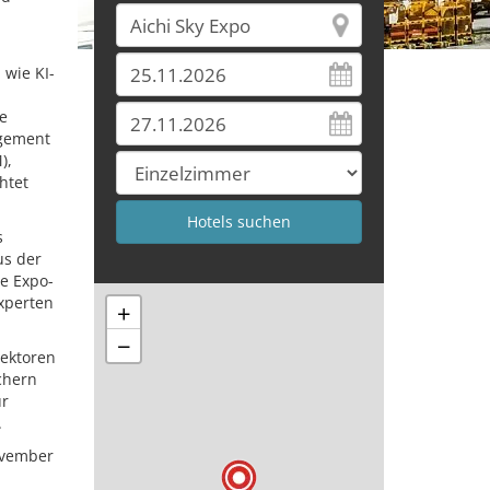
 wie KI-
ie
agement
),
htet
s
us der
e Expo-
xperten
+
−
Sektoren
chern
ür
.
ovember