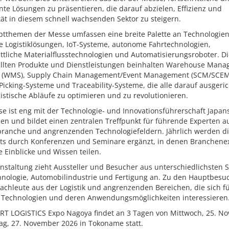
ente Lösungen zu präsentieren, die darauf abzielen, Effizienz und
ität in diesem schnell wachsenden Sektor zu steigern.
ptthemen der Messe umfassen eine breite Palette an Technologien
e Logistiklösungen, IoT-Systeme, autonome Fahrtechnologien,
ittliche Materialflusstechnologien und Automatisierungsroboter. D
ellten Produkte und Dienstleistungen beinhalten Warehouse Man
 (WMS), Supply Chain Management/Event Management (SCM/SCEM
 Picking-Systeme und Traceability-Systeme, die alle darauf ausgeric
gistische Abläufe zu optimieren und zu revolutionieren.
e ist eng mit der Technologie- und Innovationsführerschaft Japan
en und bildet einen zentralen Treffpunkt für führende Experten a
kbranche und angrenzenden Technologiefeldern. Jährlich werden di
hts durch Konferenzen und Seminare ergänzt, in denen Branchene
e Einblicke und Wissen teilen.
nstaltung zieht Aussteller und Besucher aus unterschiedlichsten 
hnologie, Automobilindustrie und Fertigung an. Zu den Hauptbesu
achleute aus der Logistik und angrenzenden Bereichen, die sich f
 Technologien und deren Anwendungsmöglichkeiten interessieren
RT LOGISTICS Expo Nagoya findet an 3 Tagen von Mittwoch, 25. N
tag, 27. November 2026 in Tokoname statt.