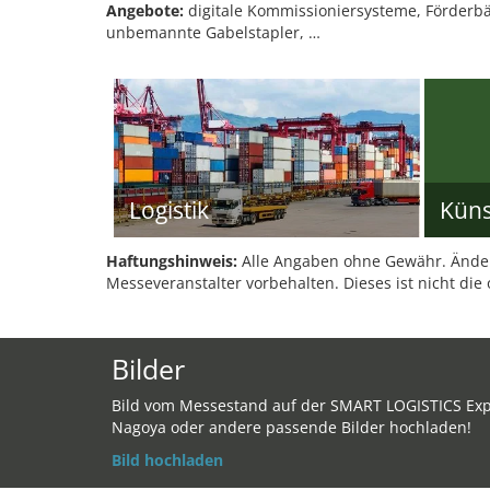
Angebote:
digitale Kommissioniersysteme, Förderbänd
unbemannte Gabelstapler, …
Logistik
Künst
Haftungshinweis:
Alle Angaben ohne Gewähr. Änder
Messeveranstalter vorbehalten. Dieses ist nicht die 
Bilder
Bild vom Messestand auf der SMART LOGISTICS Ex
Nagoya oder andere passende Bilder hochladen!
Bild hochladen