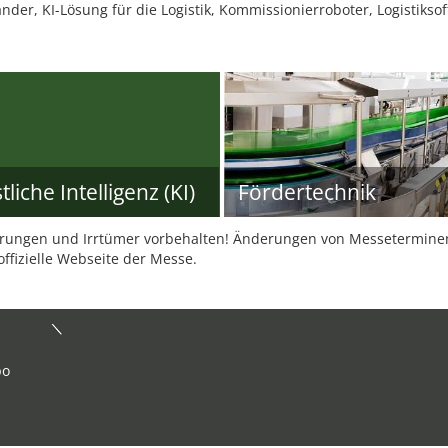
er, KI-Lösung für die Logistik, Kommissionierroboter, Logistiksoft
liche Intelligenz (KI)
Fördertechnik
ungen und Irrtümer vorbehalten! Änderungen von Messeterminen 
offizielle Webseite der Messe.
po