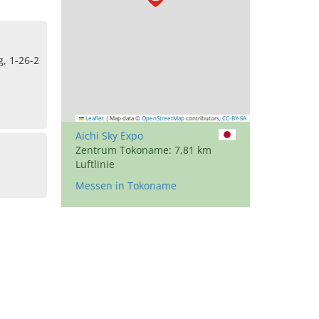
, 1-26-2
Leaflet
|
Map data ©
OpenStreetMap
contributors,
CC-BY-SA
Aichi Sky Expo
Zentrum Tokoname: 7,81 km
Luftlinie
Messen in Tokoname