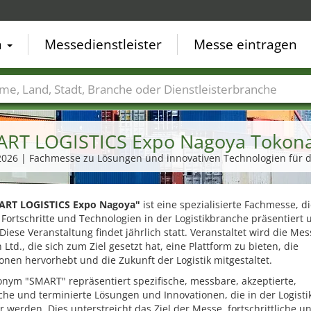
n
Messedienstleister
Messe eintragen
der
Städte
Branchen
Dienstleisterbranchen
RT LOGISTICS Expo Nagoya Toko
2026 | Fachmesse zu Lösungen und innovativen Technologien für di
ART LOGISTICS Expo Nagoya"
ist eine spezialisierte Fachmesse, d
Fortschritte und Technologien in der Logistikbranche präsentiert 
 Diese Veranstaltung findet jährlich statt. Veranstaltet wird die Me
 Ltd., die sich zum Ziel gesetzt hat, eine Plattform zu bieten, die
onen hervorhebt und die Zukunft der Logistik mitgestaltet.
nym "SMART" repräsentiert spezifische, messbare, akzeptierte,
sche und terminierte Lösungen und Innovationen, die in der Logist
r werden. Dies unterstreicht das Ziel der Messe, fortschrittliche u