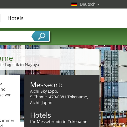
Deutsch
Hotels
name
e Logistik in Nagoya
Messeort:
ie
und
Aichi Sky Expo,
sse von
5 Chome, 479-0881 Tokoname,
Aichi, Japan
Hotels
ik immer
für Messetermin in Tokoname
nd