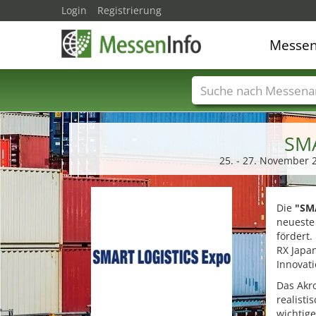
Login
Registrierung
Messe
Messenamen
Län
SMA
25. - 27. November 
Die
"SM
neueste 
fördert.
RX Japan
Innovati
Das Akro
realisti
wichtige