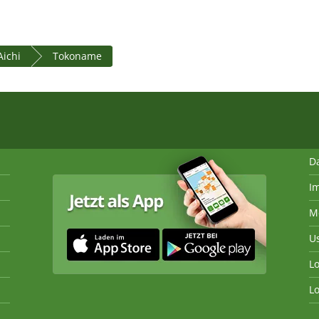
Aichi
Tokoname
D
I
M
U
Lo
Lo