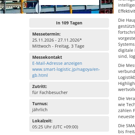
intellig
Effektiv
Die Hau
In 109 Tagen
gestützt
fortschr
Messetermin:
vorgest
25.11.2026 - 27.11.2026*
Systems
Mittwoch - Freitag, 3 Tage
digitale
sind, lo
Messekontakt
E-Mail-Adresse anzeigen
Die Mess
www.smart-logistic.jp/nagoya/en-
verbund
gb.html
Logisti
Highlig
Zutritt:
wertvoll
für Fachbesucher
Die Vera
Turnus:
wie Tec
jährlich
zählen F
neueste
Lokalzeit:
Die SMA
05:25 Uhr (UTC +09:00)
bis Frei