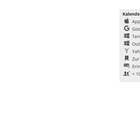
Kalende
App
Goo
Ter
Out
Yah
Zur
Eri
< 1