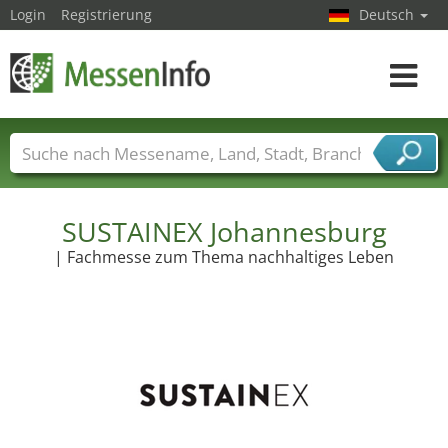
Login
Registrierung
Deutsch
Toggle
navigat
Messenamen
Länder
Städte
Branchen
Dienstleisterbranchen
SUSTAINEX Johannesburg
| Fachmesse zum Thema nachhaltiges Leben