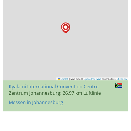
Leaflet
|
Map data ©
OpenStreetMap
contributors,
CC-BY-SA
Kyalami International Convention Centre
Zentrum Johannesburg: 26,97 km Luftlinie
Messen in Johannesburg