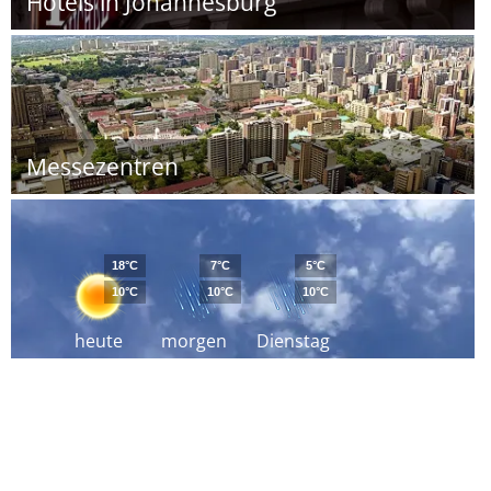
Hotels in Johannesburg
Messezentren
18°C
7°C
5°C
10°C
10°C
10°C
heute
morgen
Dienstag