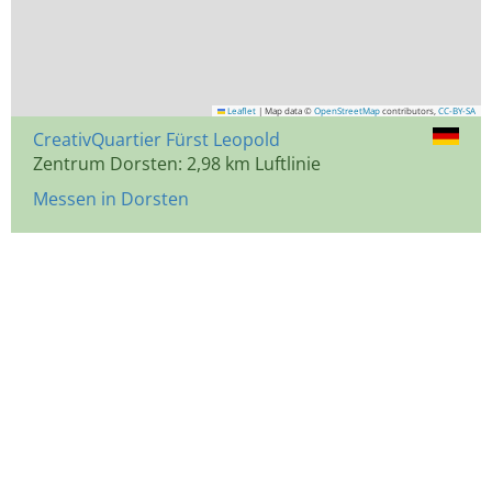
Leaflet
|
Map data ©
OpenStreetMap
contributors,
CC-BY-SA
CreativQuartier Fürst Leopold
Zentrum Dorsten: 2,98 km Luftlinie
Messen in Dorsten