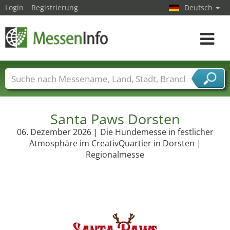
Login
Registrierung
Deutsch
Toggle
navigat
Messenamen
Länder
Städte
Branchen
Dienstleisterbranchen
Santa Paws Dorsten
06. Dezember 2026 | Die Hundemesse in festlicher
Atmosphäre im CreativQuartier in Dorsten |
Regionalmesse