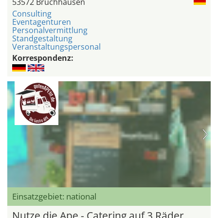
53572 Bruchhausen
Consulting
Eventagenturen
Personalvermittlung
Standgestaltung
Veranstaltungspersonal
Korrespondenz:
Einsatzgebiet: national
Nutze die Ape - Catering auf 3 Räder