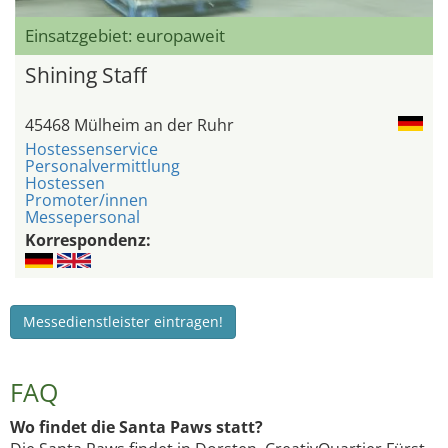
Einsatzgebiet: europaweit
Shining Staff
45468 Mülheim an der Ruhr
Hostessenservice
Personalvermittlung
Hostessen
Promoter/innen
Messepersonal
Korrespondenz:
Messedienstleister eintragen!
FAQ
Wo findet die Santa Paws statt?