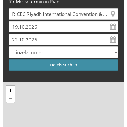
für Messetermin in Riad
+
−