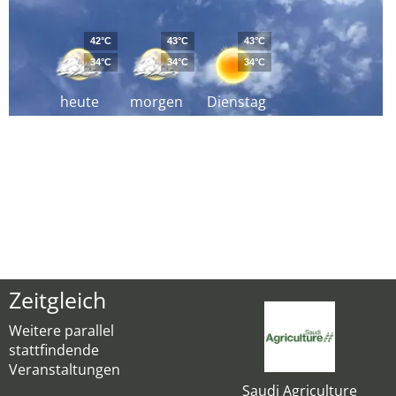
42°C
43°C
43°C
34°C
34°C
34°C
heute
morgen
Dienstag
Zeitgleich
Weitere parallel
stattfindende
Veranstaltungen
Saudi Agriculture