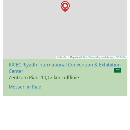
Leaflet
|
Map data ©
OpenStreetMap
contributors,
CC-BY-SA
RICEC Riyadh International Convention & Exhibition
Center
Zentrum Riad: 10,12 km Luftlinie
Messen in Riad