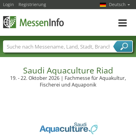
Login
Registrierung
Deutsch
Toggle
navigat
Messenamen
Länder
Städte
Branchen
Dienstleisterbranchen
Saudi Aquaculture Riad
19. - 22. Oktober 2026 | Fachmesse für Aquakultur,
Fischerei und Aquaponik