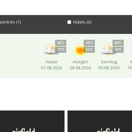
entren (1)
Hotels (0)
26°C
24°C
26°C
17°C
21°C
15°C
heute
morgen
Sonntag
07.08.2026
08.08.2026
09.08.2026
10