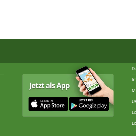
D
I
M
U
Lo
Lo