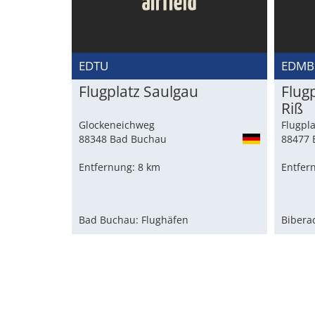
EDTU
EDM
Flugplatz Saulgau
Flugp
Riß
Glockeneichweg
Flugpla
88348 Bad Buchau
88477 
Entfernung: 8 km
Entfer
Bad Buchau: Flughäfen
Bibera