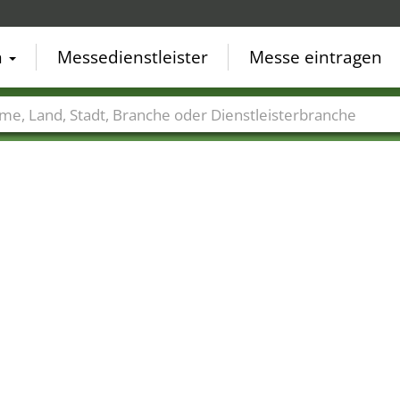
n
Messedienstleister
Messe eintragen
der
Städte
Branchen
Dienstleisterbranchen