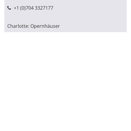
+1 (0)704 3327177
Charlotte: Opernhäuser