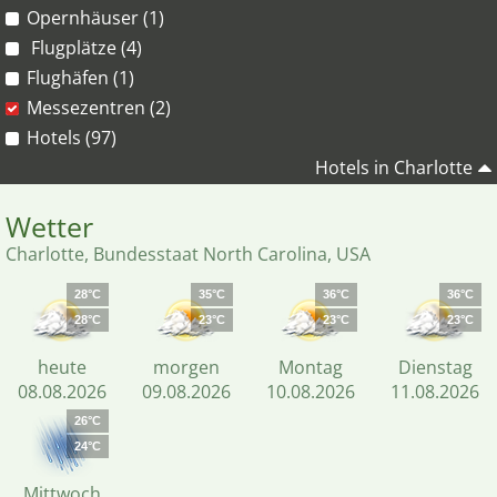
Opernhäuser (1)
Flugplätze (4)
Flughäfen (1)
Messezentren (2)
Hotels (97)
Hotels in Charlotte
Wetter
Charlotte, Bundesstaat North Carolina, USA
28°C
35°C
36°C
36°C
28°C
23°C
23°C
23°C
heute
morgen
Montag
Dienstag
08.08.2026
09.08.2026
10.08.2026
11.08.2026
26°C
24°C
Mittwoch