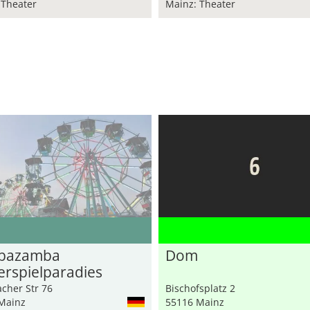
 Theater
Mainz: Theater
bazamba
Dom
erspielparadies
her Str 76
Bischofsplatz 2
Mainz
55116 Mainz