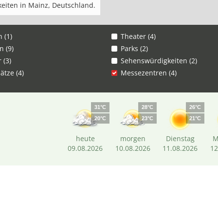
eiten in Mainz, Deutschland.
 (1)
Theater (4)
n (9)
Parks (2)
 (3)
Sehenswürdigkeiten (2)
ätze (4)
Messezentren (4)
31°C
28°C
26°C
20°C
23°C
21°C
heute
morgen
Dienstag
M
09.08.2026
10.08.2026
11.08.2026
12