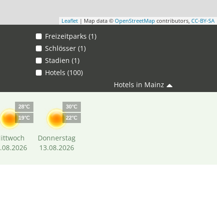
Leaflet
| Map data ©
OpenStreetMap
contributors,
CC-BY-SA
Freizeitparks (1)
Schlösser (1)
Stadien (1)
Hotels (100)
Hotels in Mainz
28°C
30°C
19°C
22°C
ittwoch
Donnerstag
.08.2026
13.08.2026