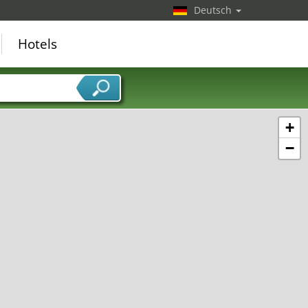
Deutsch
Hotels
+
−