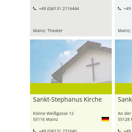
+49 (0)6131 2116444
+49 
Mainz: Theater
Mainz: 
Sankt-Stephanus Kirche
Sank
Kleine Weißgasse 12
An der
55116 Mainz
55128 
+49 (0)6131 231640
+49 