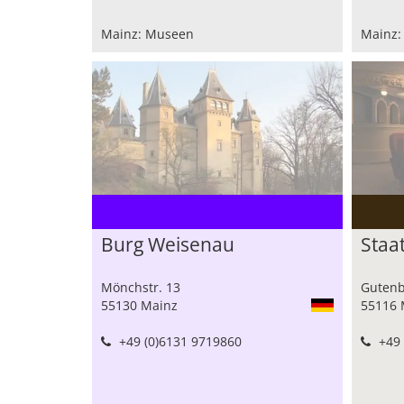
Mainz: Museen
Mainz:
Burg Weisenau
Staa
Mönchstr. 13
Gutenb
55130 Mainz
55116 
+49 (0)6131 9719860
+49 