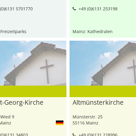
(0)6131 5701770
+49 (0)6131 253198
Freizeitparks
Mainz: Kathedralen
t-Georg-Kirche
Altmünsterkirche
 Wied 9
Münsterstr. 25
Mainz
55116 Mainz
(0)6131 34803
+49 (0)6131 228996