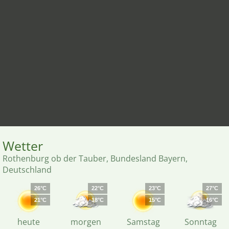
Wetter
Rothenburg ob der Tauber, Bundesland Bayern,
Deutschland
26°C
22°C
23°C
27°C
21°C
18°C
15°C
16°C
heute
morgen
Samstag
Sonntag