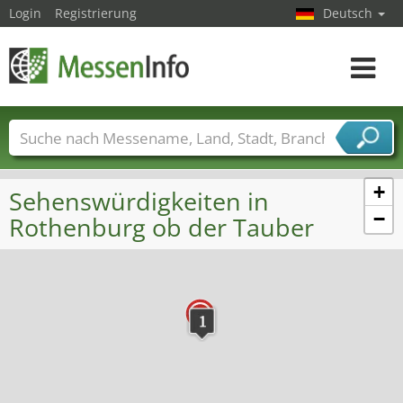
Login
Registrierung
Deutsch
Toggle
navigat
Messenamen
Länder
Städte
Branchen
Dienstleisterbranchen
+
Sehenswürdigkeiten in
−
Rothenburg ob der Tauber