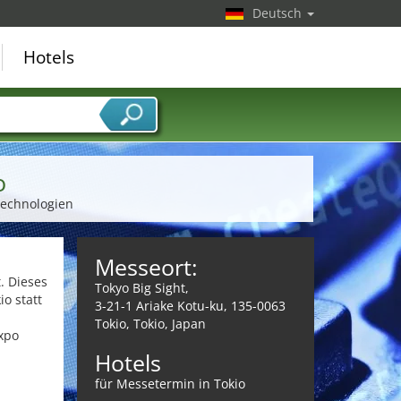
Deutsch
Hotels
o
technologien
Messeort:
. Dieses
Tokyo Big Sight,
io statt
3-21-1 Ariake Kotu-ku, 135-0063
Tokio, Tokio, Japan
Expo
Hotels
für Messetermin in Tokio