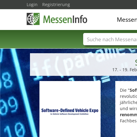
Login
Registrierung
Messe
Messenamen
Län
17. - 19. F
Die "
Sof
revoluti
jährlich
und wird
renomm
Fachbes