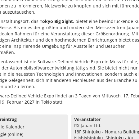
ionen zu informieren, Netzwerke zu knüpfen und sich mit führend
n auszutauschen.
anstaltungsort, das
Tokyo Big Sight
, bietet eine beeindruckende Ku
 Messe. Als eines der größten und modernsten Messezentren Japans
idealen Rahmen für eine Veranstaltung dieser Größenordnung. Mit
rtigen Architektur und den hochmodernen Einrichtungen bietet da
ht eine inspirierende Umgebung für Aussteller und Besucher
rmaßen.
fassend ist die Software-Defined Vehicle Expo ein Muss für alle, 
 der Automobilsoftwareentwicklung tätig sind. Sie bietet nicht nur
ke in die neuesten Technologien und Innovationen, sondern auch e
tige Gelegenheit, sich mit anderen Fachleuten aus der Branche zu
en und zu lernen.
ware-Defined Vehicle Expo findet an 3 Tagen von Mittwoch, 17. Feb
 19. Februar 2027 in Tokio statt.
reintrag
Veranstalter
RX Japan Ltd.
le Kalender
18F Shinjuku - Nomura Building
gle (online)
Nishishinjuku, Shinjuku - Ku