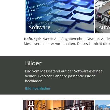
Software
Auto
Haftungshinweis:
Alle Angaben ohne Gewähr. Änder
Messeveranstalter vorbehalten. Dieses ist nicht die 
Bilder
Bild vom Messestand auf der Software-Defined
Vehicle Expo oder andere passende Bilder
hochladen!
Bild hochladen