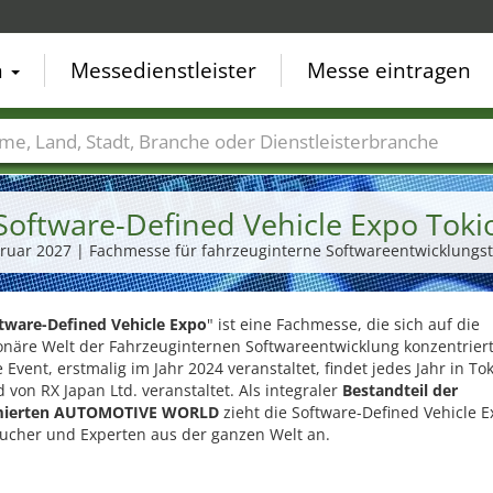
n
Messedienstleister
Messe eintragen
der
Städte
Branchen
Dienstleisterbranchen
Software-Defined Vehicle Expo Toki
ebruar 2027 | Fachmesse für fahrzeuginterne Softwareentwicklungs
tware-Defined Vehicle Expo
" ist eine Fachmesse, die sich auf die
onäre Welt der Fahrzeuginternen Softwareentwicklung konzentriert
e Event, erstmalig im Jahr 2024 veranstaltet, findet jedes Jahr in Tok
 von RX Japan Ltd. veranstaltet. Als integraler
Bestandteil der
ierten AUTOMOTIVE WORLD
zieht die Software-Defined Vehicle 
ucher und Experten aus der ganzen Welt an.