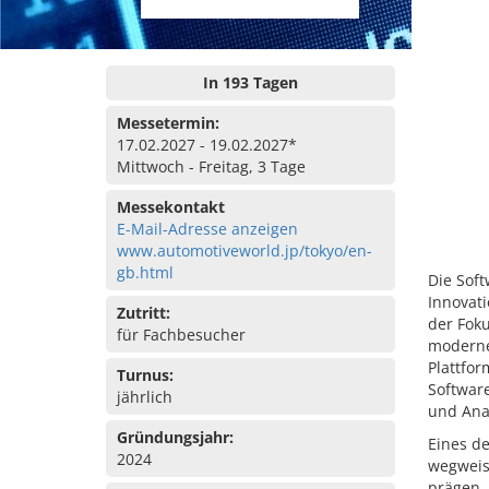
In 193 Tagen
Messetermin:
17.02.2027 - 19.02.2027*
Mittwoch - Freitag, 3 Tage
Messekontakt
E-Mail-Adresse anzeigen
www.automotiveworld.jp/tokyo/en-
gb.html
Die Soft
Innovati
Zutritt:
der Foku
für Fachbesucher
modernen
Plattfor
Turnus:
Software
jährlich
und Ana
Gründungsjahr:
Eines de
2024
wegweis
prägen.