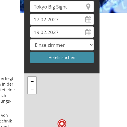
i liegt
+
 in der
−
tet eine
lich
sungs-
n von
echnik
s und