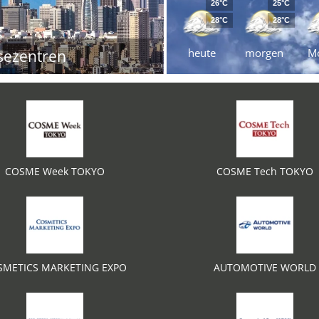
26°C
25°C
28°C
28°C
heute
morgen
M
sezentren
COSME Week TOKYO
COSME Tech TOKYO
SMETICS MARKETING EXPO
AUTOMOTIVE WORLD