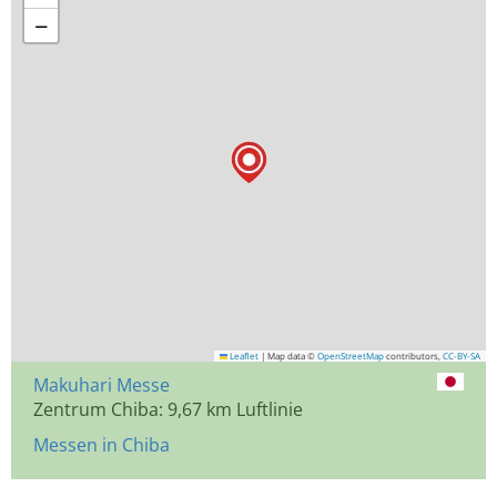
−
Leaflet
|
Map data ©
OpenStreetMap
contributors,
CC-BY-SA
Makuhari Messe
Zentrum Chiba: 9,67 km Luftlinie
Messen in Chiba