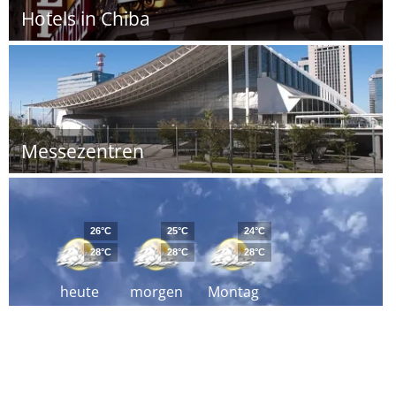
Hotels in Chiba
Messezentren
26°C
25°C
24°C
28°C
28°C
28°C
heute
morgen
Montag