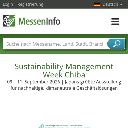
Login
Registrierung
Deutsch
Toggle
navigat
Messenamen
Länder
Städte
Branchen
Dienstleisterbranchen
Sustainability Management
Week Chiba
09. - 11. September 2026 | Japans größte Ausstellung
für nachhaltige, klimaneutrale Geschäftslösungen