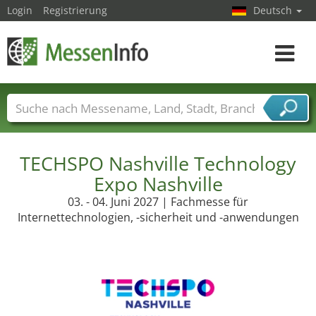
Login
Registrierung
Deutsch
Toggle
navigat
Messenamen
Länder
Städte
Branchen
Dienstleisterbranchen
TECHSPO Nashville Technology
Expo Nashville
03. - 04. Juni 2027 | Fachmesse für
Internettechnologien, -sicherheit und -anwendungen