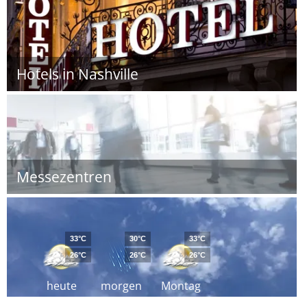
Hotels in Nashville
Messezentren
33°C
30°C
33°C
26°C
26°C
26°C
heute
morgen
Montag