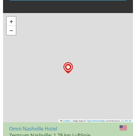
+
−
Leaflet
|
Map data ©
OpenStreetMap
contributors,
CC-BY-SA
Omni Nashville Hotel
Zentrum Nashville: 1,78 km Luftlinie