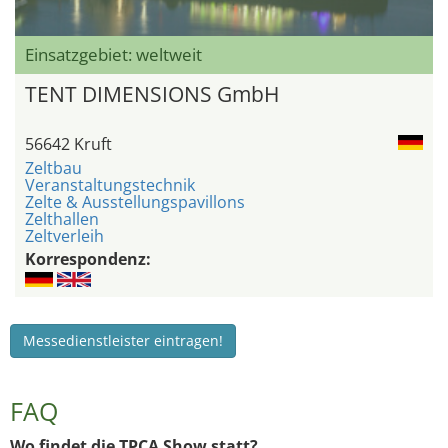
Einsatzgebiet: weltweit
TENT DIMENSIONS GmbH
56642 Kruft
Zeltbau
Veranstaltungstechnik
Zelte & Ausstellungspavillons
Zelthallen
Zeltverleih
Korrespondenz:
Messedienstleister eintragen!
FAQ
Wo findet die TPCA Show statt?