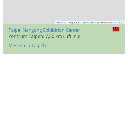
Leaflet
|
Map data ©
OpenStreetMap
contributors,
CC-BY-SA
Taipei Nangang Exhibition Center
Zentrum Taipeh: 7,50 km Luftlinie
Messen in Taipeh