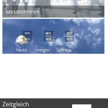
Messezentren
33°C
26°C
25°C
31°C
31°C
31°C
heute
morgen
Sonntag
Zeitgleich