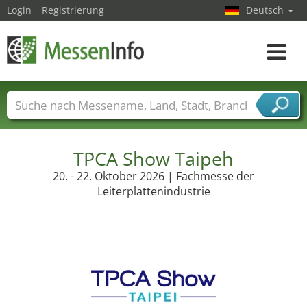
Login
Registrierung
Deutsch
Toggle
navigat
Messenamen
Länder
Städte
Branchen
Dienstleisterbranchen
TPCA Show Taipeh
20. - 22. Oktober 2026 | Fachmesse der
Leiterplattenindustrie