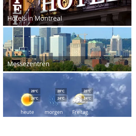
Hotels in Montreal
Messezentren
28°C
28°C
28°C
24°C
24°C
24°C
heute
morgen
Freitag