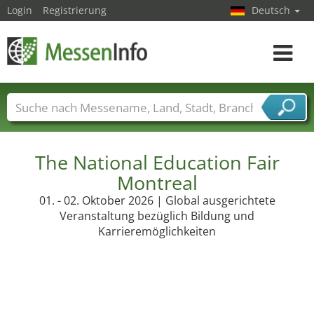
Login
Registrierung
Deutsch
Toggle
navigat
Messenamen
Länder
Städte
Branchen
Dienstleisterbranchen
The National Education Fair
Montreal
01. - 02. Oktober 2026 | Global ausgerichtete
Veranstaltung bezüglich Bildung und
Karrieremöglichkeiten