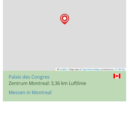
Leaflet
|
Map data ©
OpenStreetMap
contributors,
CC-BY-SA
Palais des Congres
Zentrum Montreal: 3,36 km Luftlinie
Messen in Montreal