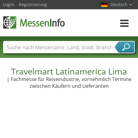
Login
Registrierung
Deutsch
Toggle
navigat
Messenamen
Länder
Städte
Branchen
Dienstleisterbranchen
Travelmart Latinamerica Lima
| Fachmesse für Reiseindustrie, vornehmlich Termine
zwischen Käufern und Lieferanten