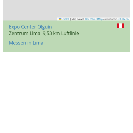
Leaflet
|
Map data ©
OpenStreetMap
contributors,
CC-BY-SA
Expo Center Olguín
Zentrum Lima: 9,53 km Luftlinie
Messen in Lima