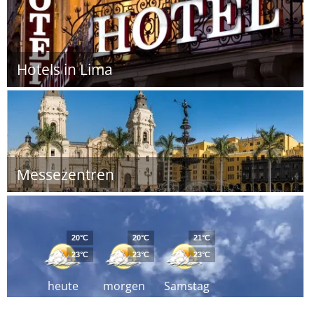
Hotels in Lima
Messezentren
20°C
20°C
21°C
23°C
23°C
23°C
heute
morgen
Samstag