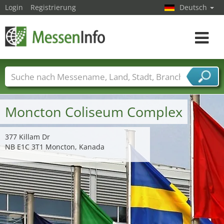
Login
Registrierung
Deutsch
Toggle
navigat
Messenamen
Länder
Städte
Branchen
Dienstleisterbranchen
Moncton Coliseum Complex
377 Killam Dr
NB E1C 3T1 Moncton, Kanada