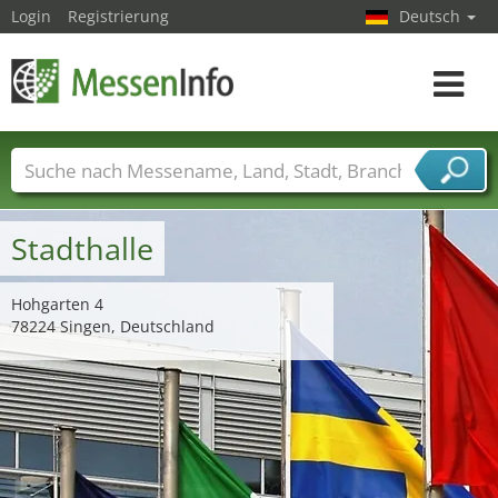
Login
Registrierung
Deutsch
Toggle
navigat
Messenamen
Länder
Städte
Branchen
Dienstleisterbranchen
Stadthalle
Hohgarten 4
78224 Singen, Deutschland