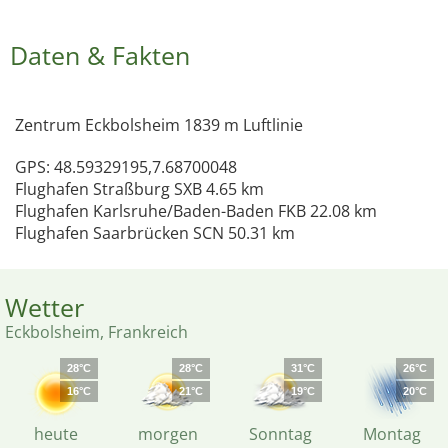
Daten & Fakten
Zentrum Eckbolsheim 1839 m Luftlinie
GPS: 48.59329195,7.68700048
Flughafen Straßburg SXB 4.65 km
Flughafen Karlsruhe/Baden-Baden FKB 22.08 km
Flughafen Saarbrücken SCN 50.31 km
Wetter
Eckbolsheim, Frankreich
28°C
28°C
31°C
26°C
16°C
21°C
19°C
20°C
heute
morgen
Sonntag
Montag