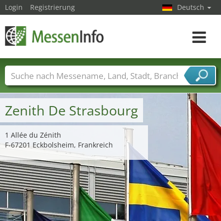
Login
Registrierung
Deutsch
Toggle
navigat
Messenamen
Länder
Städte
Branchen
Dienstleisterbranchen
Zenith De Strasbourg
1 Allée du Zénith
F-67201 Eckbolsheim, Frankreich