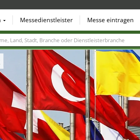
n
Messedienstleister
Messe eintragen
der
Städte
Branchen
Dienstleisterbranchen
k