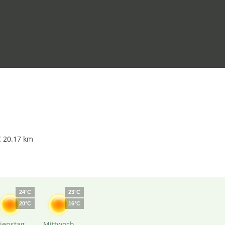
 20.17 km
24°C
23°C
20°C
16°C
ienstag
Mittwoch