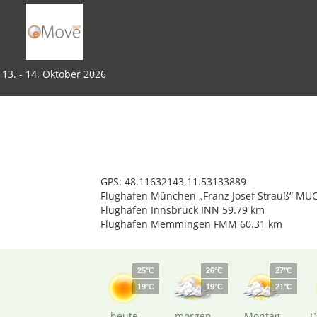
13. - 14. Oktober 2026
GPS: 48.11632143,11.53133889
Flughafen München „Franz Josef Strauß“ MUC
Flughafen Innsbruck INN 59.79 km
Flughafen Memmingen FMM 60.31 km
25°C
26°C
27°C
19°C
19°C
21°C
heute
morgen
Montag
D