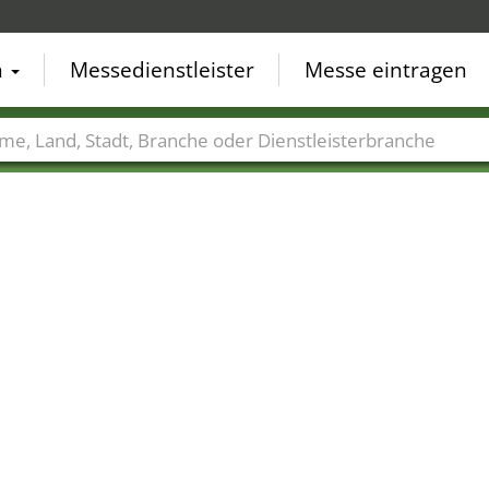
n
Messedienstleister
Messe eintragen
der
Städte
Branchen
Dienstleisterbranchen