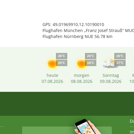
GPS: 49.01969910,12.10190010
Flughafen München „Franz Josef Strauß“ MUC
Flughafen Nürnberg NUE 56.78 km
26°C
24°C
26°C
20°C
18°C
17°C
heute
morgen
Sonntag
07.08.2026
08.08.2026
09.08.2026
10
D
I