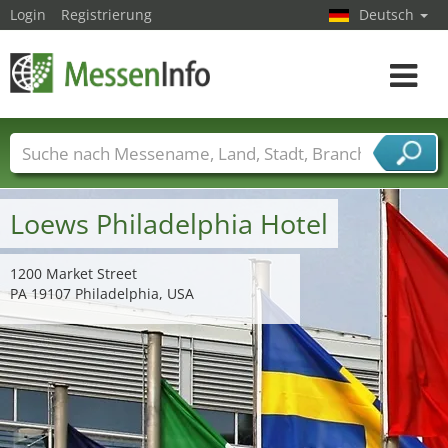
Login
Registrierung
Deutsch
Toggle
navigat
Messenamen
Länder
Städte
Branchen
Dienstleisterbranchen
Loews Philadelphia Hotel
1200 Market Street
PA 19107 Philadelphia, USA