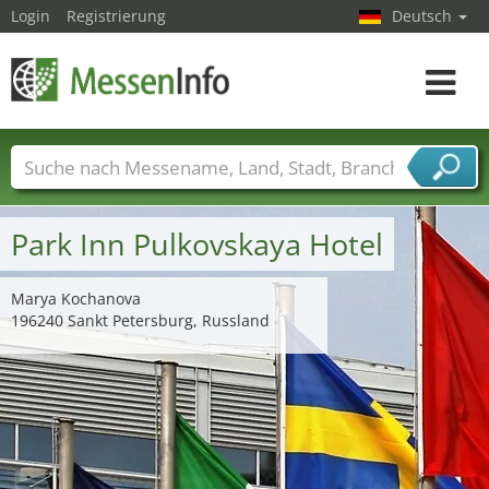
Login
Registrierung
Deutsch
Toggle
navigat
Messenamen
Länder
Städte
Branchen
Dienstleisterbranchen
Park Inn Pulkovskaya Hotel
Marya Kochanova
196240 Sankt Petersburg, Russland