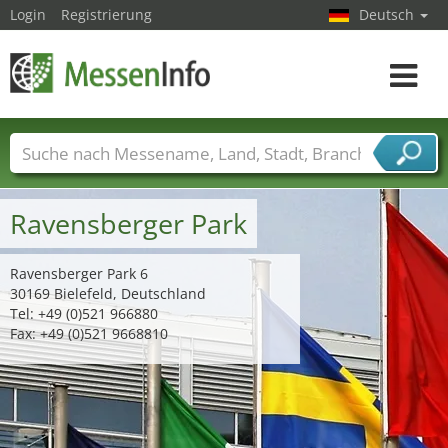
Login
Registrierung
Deutsch
Toggle
navigat
Messenamen
Länder
Städte
Branchen
Dienstleisterbranchen
Ravensberger Park
Ravensberger Park 6
30169 Bielefeld, Deutschland
Tel: +49 (0)521 966880
Fax: +49 (0)521 9668810