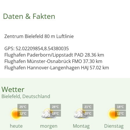
Daten & Fakten
Zentrum Bielefeld 80 m Luftlinie
GPS: 52.02209854,8.54380035
Flughafen Paderborn/Lippstadt PAD 28.36 km
Flughafen Münster-Osnabrück FMO 37.30 km
Flughafen Hannover-Langenhagen HAJ 57.02 km
Wetter
Bielefeld, Deutschland
25°C
28°C
21°C
18°C
12°C
18°C
20°C
12°C
heute
morgen
Montag
Dienstag