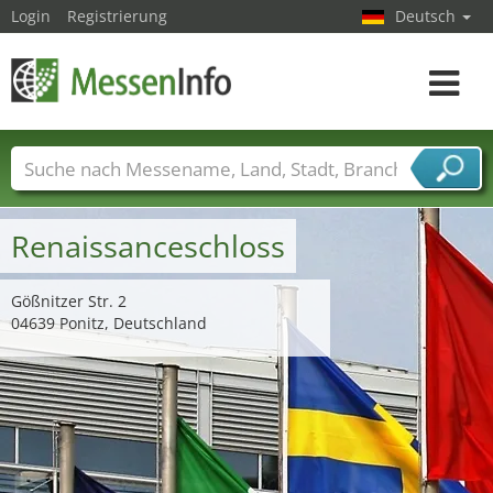
Login
Registrierung
Deutsch
Toggle
navigat
Messenamen
Länder
Städte
Branchen
Dienstleisterbranchen
Renaissanceschloss
Gößnitzer Str. 2
04639 Ponitz, Deutschland