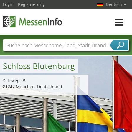
Login
Registrierung
Deutsch
Toggle
navigat
Messenamen
Länder
Städte
Branchen
Dienstleisterbranchen
Schloss Blutenburg
Seldweg 15
81247 München, Deutschland