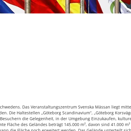
 Schwedens. Das Veranstaltungszentrum Svenska Mässan liegt mitte
en. Die Haltestellen „Göteborg Scandinavium“, „Göteborg Korsväge
t Besuchern die Gelegenheit, in der Umgebung Einzukaufen, kultur
te Fläche des Geländes beträgt 145.000 m², davon sind 41.000 m²
ann die Fläche noch erweitert werden. Das Gelände unterteilt si