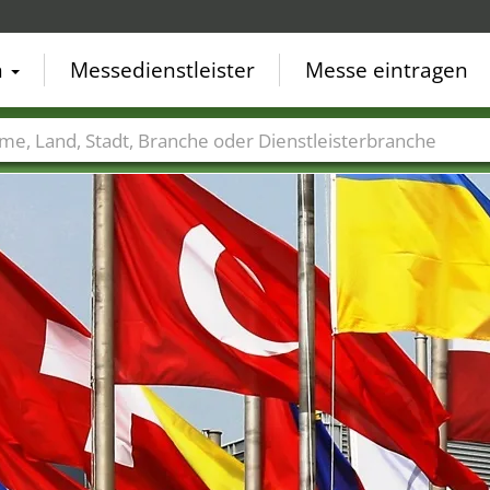
n
Messedienstleister
Messe eintragen
der
Städte
Branchen
Dienstleisterbranchen