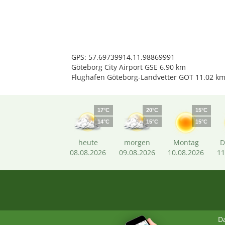
GPS: 57.69739914,11.98869991
Göteborg City Airport GSE 6.90 km
Flughafen Göteborg-Landvetter GOT 11.02 k
17°C
20°C
15°C
14°C
15°C
15°C
heute
morgen
Montag
D
08.08.2026
09.08.2026
10.08.2026
11
D