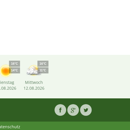
m
16°C
16°C
14°C
11°C
ienstag
Mittwoch
.08.2026
12.08.2026
atenschutz