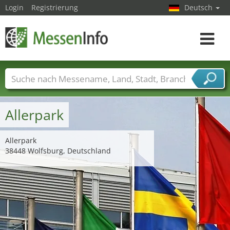
Login
Registrierung
Deutsch
Toggle
navigat
Messenamen
Länder
Städte
Branchen
Dienstleisterbranchen
Allerpark
Allerpark
38448 Wolfsburg, Deutschland