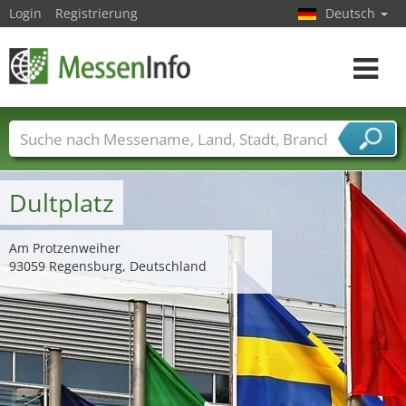
Login
Registrierung
Deutsch
Toggle
navigat
Messenamen
Länder
Städte
Branchen
Dienstleisterbranchen
Dultplatz
Am Protzenweiher
93059 Regensburg, Deutschland