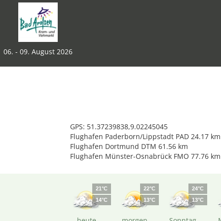
06. - 09. August 2026
GPS: 51.37239838,9.02245045
Flughafen Paderborn/Lippstadt PAD 24.17 km
Flughafen Dortmund DTM 61.56 km
Flughafen Münster-Osnabrück FMO 77.76 km
21°C
22°C
24°C
14°C
13°C
13°C
heute
morgen
Sonntag