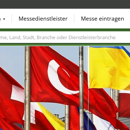
n
Messedienstleister
Messe eintragen
der
Städte
Branchen
Dienstleisterbranchen