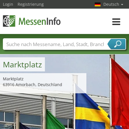
Login
Registrierung
Deutsch
Toggle
navigat
Messenamen
Länder
Städte
Branchen
Dienstleisterbranchen
Marktplatz
Marktplatz
63916 Amorbach, Deutschland